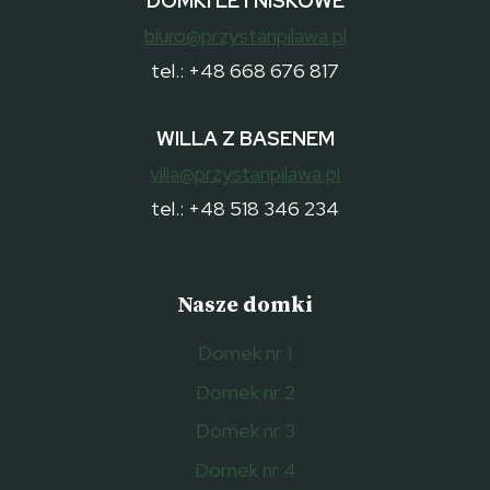
DOMKI LETNISKOWE
biuro@przystanpilawa.pl
tel.: +48 668 676 817
WILLA Z BASENEM
villa@przystanpilawa.pl
tel.: +48 518 346 234
Nasze domki
Domek nr 1
Domek nr 2
Domek nr 3
Domek nr 4