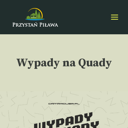
Przejdź
do
treści
Wypady na Quady