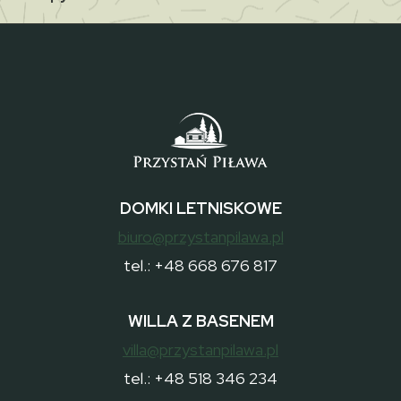
DOMKI LETNISKOWE
biuro@przystanpilawa.pl
tel.: +48 668 676 817
WILLA Z BASENEM
villa@przystanpilawa.pl
tel.: +48 518 346 234