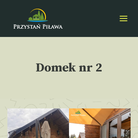
Przejdź
do
treści
Domek nr 2