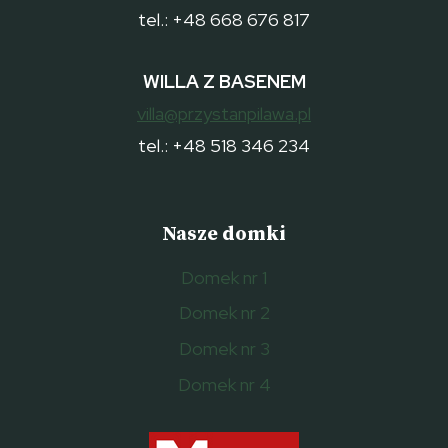
tel.: +48 668 676 817
WILLA Z BASENEM
villa@przystanpilawa.pl
tel.: +48 518 346 234
Nasze domki
Domek nr 1
Domek nr 2
Domek nr 3
Domek nr 4