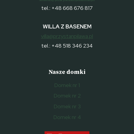
tel.: +48 668 676 817
WILLA Z BASENEM
villa@przystanpilawa.pl
tel.: +48 518 346 234
Nasze domki
Domek nr 1
Domek nr 2
Domek nr 3
Domek nr 4