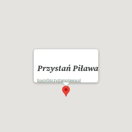
Przystań Piława
biuro@przystanpilawa.pl