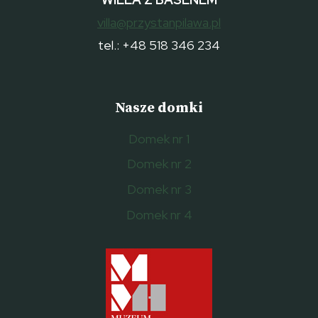
villa@przystanpilawa.pl
tel.: +48 518 346 234
Nasze domki
Domek nr 1
Domek nr 2
Domek nr 3
Domek nr 4