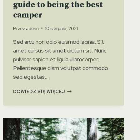
guide to being the best
camper
Przez
admin
10 sierpnia, 2021
Sed arcu non odio euismod lacinia. Sit
amet cursus sit amet dictum sit. Nunc
pulvinar sapien et ligula ullamcorper.
Pellentesque diam volutpat commodo
sed egestas….
CAMPING
DOWIEDZ SIĘ WIĘCEJ
ETIQUETTE:
A
GUIDE
TO
BEING
THE