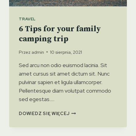
TRAVEL
6 Tips for your family
camping trip
Przez
admin
10 sierpnia, 2021
Sed arcu non odio euismod lacinia. Sit
amet cursus sit amet dictum sit. Nunc
pulvinar sapien et ligula ullamcorper.
Pellentesque diam volutpat commodo
sed egestas….
6
DOWIEDZ SIĘ WIĘCEJ
TIPS
FOR
YOUR