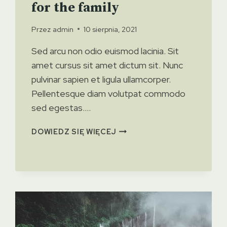
for the family
Przez
admin
10 sierpnia, 2021
Sed arcu non odio euismod lacinia. Sit
amet cursus sit amet dictum sit. Nunc
pulvinar sapien et ligula ullamcorper.
Pellentesque diam volutpat commodo
sed egestas….
5
DOWIEDZ SIĘ WIĘCEJ
NEW
HAMPSHIRE
HIKES
FOR
THE
FAMILY