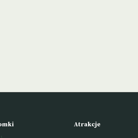
omki
Atrakcje
1