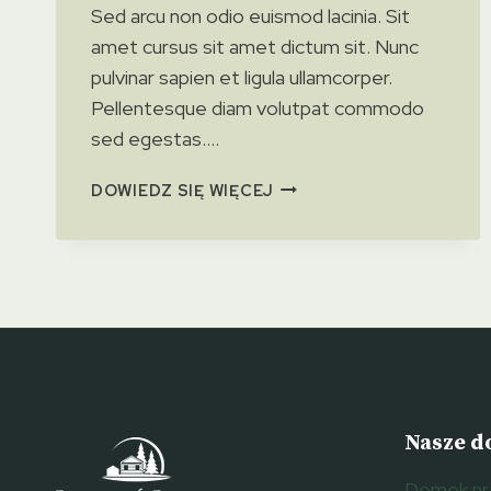
Sed arcu non odio euismod lacinia. Sit
amet cursus sit amet dictum sit. Nunc
pulvinar sapien et ligula ullamcorper.
Pellentesque diam volutpat commodo
sed egestas….
5
DOWIEDZ SIĘ WIĘCEJ
BEST
THINGS
TO
DO
IN
THE
MT.
WASHINGTON
VALLEY
Nasze d
Domek nr 