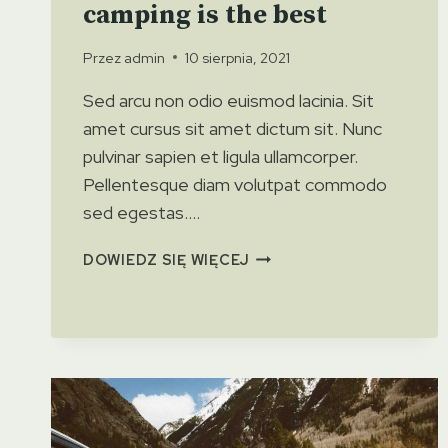
camping is the best
Przez
admin
10 sierpnia, 2021
Sed arcu non odio euismod lacinia. Sit
amet cursus sit amet dictum sit. Nunc
pulvinar sapien et ligula ullamcorper.
Pellentesque diam volutpat commodo
sed egestas….
5
DOWIEDZ SIĘ WIĘCEJ
REASONS
WHY
FALL
CAMPING
IS
THE
BEST